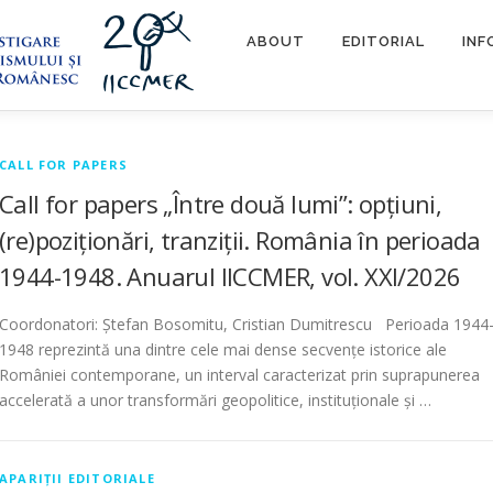
ABOUT
EDITORIAL
INF
CALL FOR PAPERS
Call for papers „Între două lumi”: opțiuni,
(re)poziționări, tranziții. România în perioada
1944-1948. Anuarul IICCMER, vol. XXI/2026
Coordonatori: Ștefan Bosomitu, Cristian Dumitrescu Perioada 1944
1948 reprezintă una dintre cele mai dense secvențe istorice ale
României contemporane, un interval caracterizat prin suprapunerea
accelerată a unor transformări geopolitice, instituționale și …
APARIȚII EDITORIALE