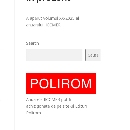
A apărut volumul XX/2025 al
anuarului IICCMER!
Search
Caută
.
Anuarele IICCMER pot fi
achiziționate de pe site-ul Editurii
Polirom