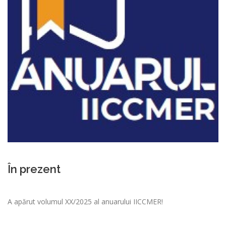
În prezent
A apărut volumul XX/2025 al anuarului IICCMER!