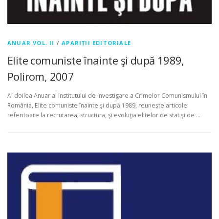
ANUAR VOL. II
/
APARIȚII EDITORIALE
Elite comuniste înainte şi după 1989,
Polirom, 2007
Al doilea Anuar al Institutului de Investigare a Crimelor Comunismului în
România, Elite comuniste înainte şi după 1989, reuneşte articole
referitoare la recrutarea, structura, şi evoluţia elitelor de stat şi de …