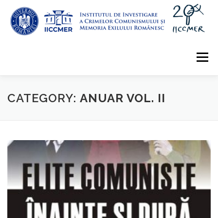
Skip
to
content
Menu
ABOUT
EDITORIAL
INFO
EVALUATION
CATEGORY:
ANUAR VOL. II
ARCHIVE
CONTACT