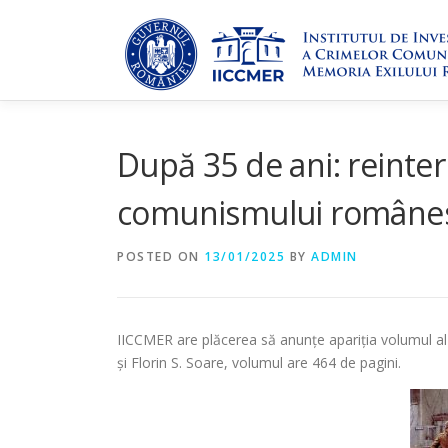
Skip
to
content
După 35 de ani: reinterp
comunismului române
POSTED ON
13/01/2025
BY
ADMIN
IICCMER are plăcerea să anunțe apariția volumul al 
și Florin S. Soare, volumul are 464 de pagini.