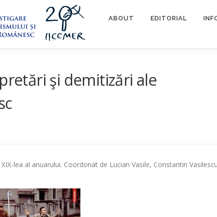
ABOUT
EDITORIAL
INF
retări şi demitizări ale
sc
XIX-lea al anuarului. Coordonat de Lucian Vasile, Constantin Vasilesc