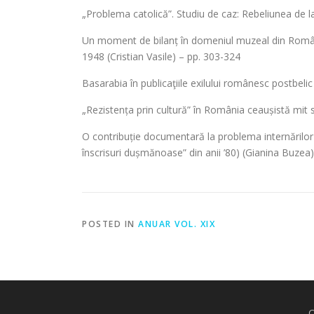
„Problema catolică”. Studiu de caz: Rebeliunea de 
Un moment de bilanț în domeniul muzeal din România
1948 (Cristian Vasile) – pp. 303-324
Basarabia în publicaţiile exilului românesc postbeli
„Rezistența prin cultură” în România ceaușistă mit
O contribuție documentară la problema internărilor 
înscrisuri dușmănoase” din anii ’80) (Gianina Buzea
POSTED IN
ANUAR VOL. XIX
C