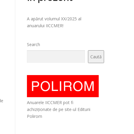
A apărut volumul XX/2025 al
anuarului IICCMER!
Search
Caută
de
Anuarele IICCMER pot fi
achiziționate de pe site-ul Editurii
Polirom