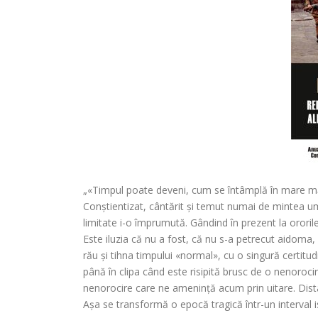
„«Timpul poate deveni, cum se întâmplă în mare măsu
Conștientizat, cântărit și temut numai de mintea um
limitate i-o împrumută. Gândind în prezent la ororil
Este iluzia că nu a fost, că nu s-a petrecut aidoma
rău și tihna timpului «normal», cu o singură certitud
până în clipa când este risipită brusc de o nenoroci
nenorocire care ne amenință acum prin uitare. Dista
Așa se transformă o epocă tragică într-un interval is