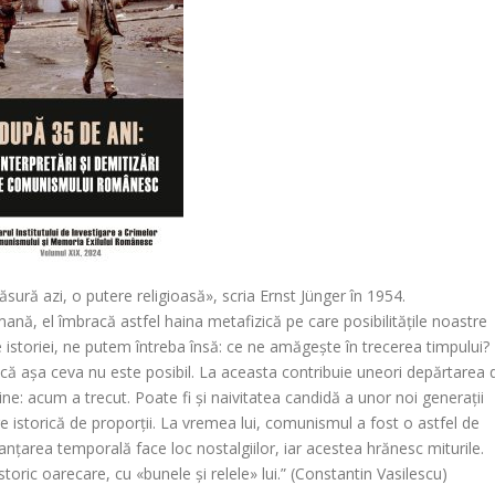
ră azi, o putere religioasă», scria Ernst Jünger în 1954.
ană, el îmbracă astfel haina metafizică pe care posibilitățile noastre
e istoriei, ne putem întreba însă: ce ne amăgește în trecerea timpului?
, că așa ceva nu este posibil. La aceasta contribuie uneori depărtarea 
ine: acum a trecut. Poate fi și naivitatea candidă a unor noi generații
re istorică de proporții. La vremea lui, comunismul a fost o astfel de
nțarea temporală face loc nostalgiilor, iar acestea hrănesc miturile.
toric oarecare, cu «bunele și relele» lui.” (Constantin Vasilescu)