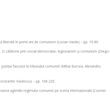
 liberală în primii ani de comunism (Lucian Vasile) – pp. 19-80
ală. O călătorie prin social‑democrație, legionarism și comunism (Diego-
justiția fascistă la tribunalul comunist (Mihai Burcea, Alexandru-
(Constantin Vasilescu) – pp. 168-220
movarea agendei regimului comunist pe scena internațională (Cosmin