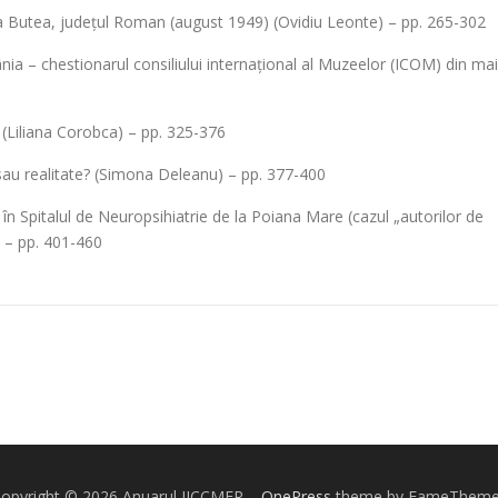
la Butea, județul Roman (august 1949) (Ovidiu Leonte) – pp. 265-302
 – chestionarul consiliului internațional al Muzeelor (ICOM) din mai
c (Liliana Corobca) – pp. 325-376
 sau realitate? (Simona Deleanu) – pp. 377-400
în Spitalul de Neuropsihiatrie de la Poiana Mare (cazul „autorilor de
) – pp. 401-460
opyright © 2026 Anuarul IICCMER
–
OnePress
theme by FameThem