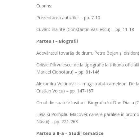
Cuprins:
Prezentarea autorilor – pp. 7-10
Cuvânt-înainte (Constantin Vasilescu) – pp. 11-18
Partea I – Biografii
Adevăratul tovarăș de drum. Petre Bejan și disidența
Odisie Pârvulescu: de la tipografie la tribuna ofici
Maricel Ciobotaru) – pp. 81-146
Alexandru Voitinovici – magistratul‑cameleon. De la 
Cristian Voicu) – pp. 147-167
Omul din spatele loviturii. Biografia lui Dan Diaca 
Ligia și Pompiliu Macovei: cariere paralele în pro
Năsui) – pp. 221-263
Partea a II-a – Studii tematice